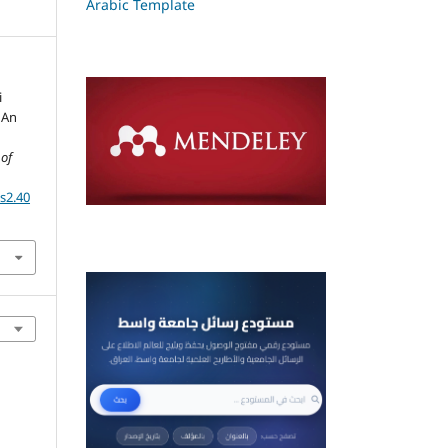
Arabic Template
i
. An
 of
ss2.40