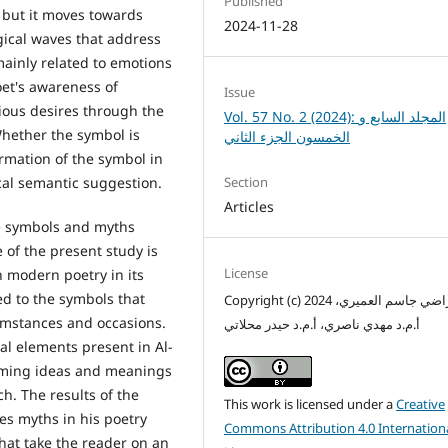
Published
 but it moves towards
2024-11-28
gical waves that address
ainly related to emotions
oet's awareness of
Issue
ious desires through the
Vol. 57 No. 2 (2024): المجلد السابع و
 Whether the symbol is
الخمسون الجزء الثاني
ormation of the symbol in
Section
al semantic suggestion.
Articles
he symbols and myths
 of the present study is
License
n modern poetry in its
ed to the symbols that
Copyright (c) 2024 سلام راضي جاسم العميري،
umstances and occasions.
أ.م.د مهدي ناصري، أ.م.د حيدر محلاتي
al elements present in Al-
rming ideas and meanings
h. The results of the
This work is licensed under a
Creative
s myths in his poetry
Commons Attribution 4.0 Internation
hat take the reader on an