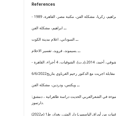
References
ــ ابراهيم، مشكلة الفن.
ــ السوداني، اعلام مدينة الكوت.
ــ ـسيموند، فرويد، تفسير الاحلام.
ــ ويكتس، ودردين، مشكلة الفن.
رباوي، رحيم،(2012م)، النبوءة في الشعرالعربي الحديث دراسة ظاهراتية ، دمشق
دارتموز.