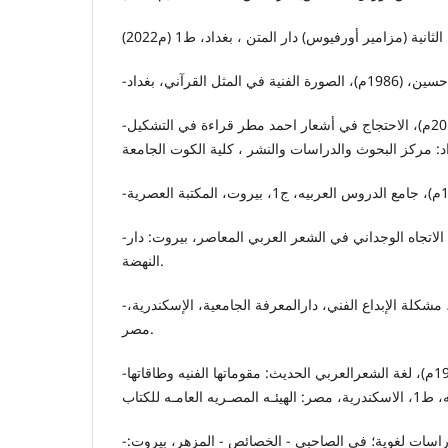
-الغرباوي، رحيم عبدعلي، (2019م)، الاحتجاج في أشعار احمد مطر قراءة في التشكيل
-القط، عبدالقادر، (1987م)، الاتجاه الوجداني في الشعر العربي المعاصر، بیروت: دار
النهضة.
-المعطي، محمدعلي ، 1984م، مشکلة الإبداع الفني، دارالمعرفة الجامعیة، الإسکندریة،
مصر.
-الورقي، السعید، (1979م)، لغة الشعرالعربي الحدیث: مقوماتها الفنیه وطاقاتها
-فاخر، أمين، (1918م)، دراسات لغوية؛ فی الصاحبي - الخصائص - المزهر، بيروت: