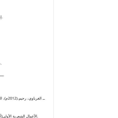
- إبراهیم، زکریا، مشکلة الفن، مکتبة مصر، القاهرة، 1989.
- شوقي، أحمد، 2014،(د.ت)، الشوقيات، 4 أجزاء، القاهرة.
ـــ مقابلة اجريت مع الدكتور رحيم الغرباوي بتاريخ6/6/2022.
ــ الغ:
(2022م) الأعمال الشعرية الأولى(أغنيات من أوراق الياسمين) دار المتن، بغداد، ط1.