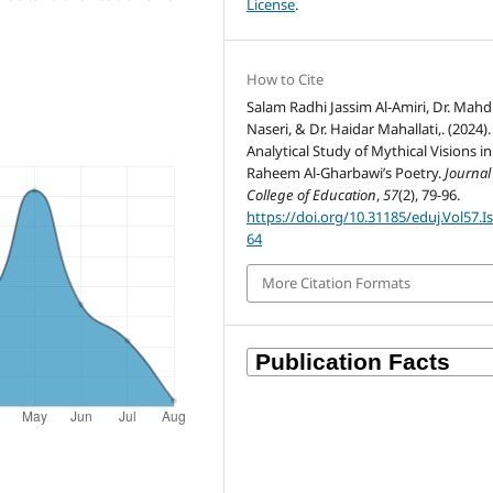
License
.
How to Cite
Salam Radhi Jassim Al-Amiri, Dr. Mahd
Naseri, & Dr. Haidar Mahallati,. (2024)
Analytical Study of Mythical Visions in
Raheem Al-Gharbawi’s Poetry.
Journal
College of Education
,
57
(2), 79-96.
https://doi.org/10.31185/eduj.Vol57.I
64
More Citation Formats