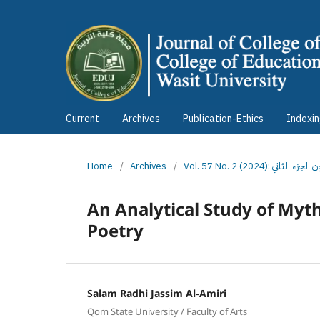
Current
Archives
Publication-Ethics
Indexi
Home
/
Archives
/
Vol. 57 No. 2 (2024)
An Analytical Study of Myt
Poetry
Salam Radhi Jassim Al-Amiri
Qom State University / Faculty of Arts