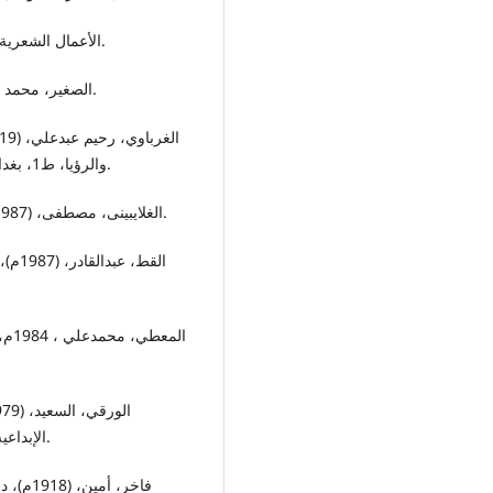
(2022م) الأعمال الشعرية الثانية (مزامير أورفيوس) دار المتن ، بغداد، ط1.
-الصغیر، محمد حسین، (1986م)، الصورة الفنية في المثل القرآني، بغداد.
والرؤيا، ط1، بغداد: مركز البحوث والدراسات والنشر ، كلية الكوت الجامعة.
-الغلايبينی، مصطفی، (1987م)، جامع الدروس العربيه، ج1، بيروت، المكتبة العصرية.
الإبداعیه، ط1، الاسکندریة، مصر: الهیئـه المصـریه العامـه للکتاب.