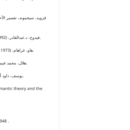
-فیدوح، د.عبدالقادر، (1992م)، الاتجاه النفسي في نقد الشعر العربي، ط1، دمشق.
-هاو، غراهام، (1973م)، مقالة في النقد ، ترجمة: محيي الدين صبحي ، دمشق.
-هلال، محمد غنیمي،1987م، النقد الأدبي الحدیث، دارالعودة، بیروت، لبنان.
-یوسف، داود أحمد، (1980م)، لغة الشعر، دمشق، سوریا: وزارة الثقافة.
mantic theory and the
948 .