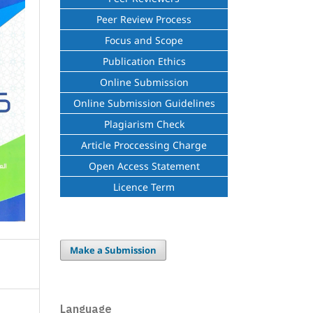
Peer Review Process
Focus and Scope
Publication Ethics
Online Submission
Online Submission Guidelines
Plagiarism Check
Article Proccessing Charge
Open Access Statement
Licence Term
Make a Submission
Language