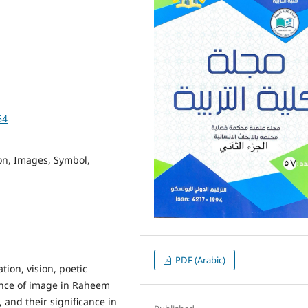
64
on, Images, Symbol,
PDF (Arabic)
ion, vision, poetic
ance of image in Raheem
 and their significance in