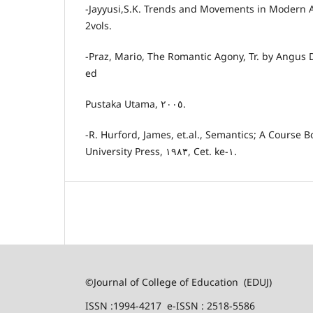
-Jayyusi,S.K. Trends and Movements in Modern A
2vols.
-Praz, Mario, The Romantic Agony, Tr. by Angus 
ed
Pustaka Utama, ٢٠٠٥.
-R. Hurford, James, et.al., Semantics; A Course
University Press, ١٩٨٣, Cet. ke-١.
©Journal of College of Education (EDUJ)
ISSN :1994-4217 e-ISSN : 2518-5586