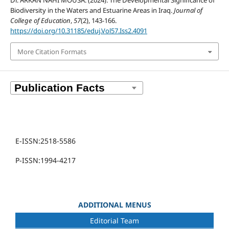
Dr. ARKAN NAHI MOUSA. (2024). The Developmental Significance of
Biodiversity in the Waters and Estuarine Areas in Iraq.
Journal of
College of Education
,
57
(2), 143-166.
https://doi.org/10.31185/eduj.Vol57.Iss2.4091
More Citation Formats
E-ISSN:2518-5586
P-ISSN:1994-4217
ADDITIONAL MENUS
Editorial Team