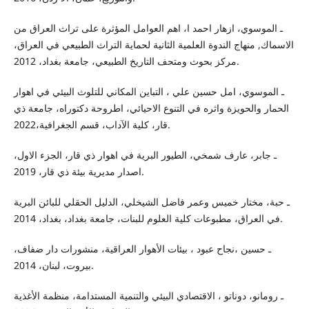
ـ الموسوي، ازهار احمد ا، اهم العوامل المؤثرة على تراث العراق من
الاسماك, منهاج الندوة العلمية الثانية لحماية التراث الطبيعي في العراق،
مركز بحوث ومتحف التاريخ الطبيعي، جامعة بغداد، 2012.
ـ الموسوي، امل حسين علي ، التباين المكاني للتلوث البيئي في اهوار
الحمار والحويزة واثره في التنوع الاحيائي، اطروحة دكتوراه، جامعة ذي
قار، كلية الآداب، قسم الجغرافية،2022.
ـ جابر، عارف شمخي، الطيور البرية في اهوار ذي قار، الجزء الاول،
اصدار مديرية بيئة ذي قار، 2019.
ـ حبة، مختار خميس وعمر فاضل الشيخلي، الدليل الحقلي للبائن البرية
في العراق، مطبوعات كلية العلوم للبنات، جامعة بغداد، بغداد، 2014.
ـ حسين ،نجاح عبود ، بيئات الأهوار العراقية، منشورات دار ضفاف،
بيروت، لبنان، 2014.
ـ رومانو، دوناتو ، الاقتصادي البيئي والتنمية المستدامة، منظمة الأغذية