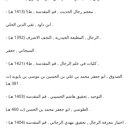
- معجم رجال الحديث , قم المقدسة , ط5 (1413 هـ) .
ابن داود , تقي الدين الحلي .
- الرجال , المطبعة الحيدرية , النجف الاشرف (1392 هـ) .
السبحاني , جعفر .
- كليات في علم الرجال , قم المقدسة , ط4 (1421 هـ) .
الصدوق , ابو جعفر محمد بن علي بن الحسين بن موسى بن بابويه (ت
381 هـ) .
- التوحيد , تحقيق هاشم الحسيني , قم المقدسة (1403 هـ) .
الطوسي , ابو جعفر محمد بن الحسن (ت 460 هـ) .
- اختيار معرفة الرجال , تحقيق مهدي الرجائي , قم المقدسة (1404 هـ) .