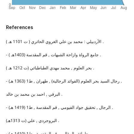
References
الأردبيلي : محمد بن علي الغروي الحائري ( ت 1101 هـ ) .
- جامع الرواة وازاحة الشبهات , قم المقدسة (1403هـ ) .
بحر العلوم , محمد مهدي الطباطبائي (ت 1212 هـ ) .
- رجال السيد بحر العلوم (الفوائد الرجالية) , طهران , ط1 (1363 هـ) .
البرقي , احمد بن محمد بن خالد .
- الرجال , تحقيق جواد الفيومي , قم المقدسة , ط1 (1419 هـ) .
البروجردي , علي (ت 1313هـ) .
- طرائف المقال , , قم المقدسة , ط1 (1410 هـ) .