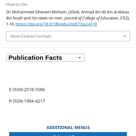
How to Cite
Dr. Mohammed Ghenem Mohesn. (2024). Ahmad ibn Ali ibn al-Abbas
ibn Noah and his views on men.
Journal of College of Education
,
57
(2),
1-18.
https://doi.org/10.31185/eduj.Vol57.Iss2.4110
More Citation Formats
E-ISSN:2518-5586
P-ISSN:1994-4217
ADDITIONAL MENUS