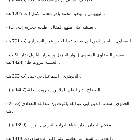
البهبهاني , الوحيد محمد باقر محمد اكمل ( ت 1205 هـ) .
- تعليقة على منهج المقال , طبعة حجرية (ب . ت) .
البيضاوي , ناصر الدين ابي سعيد عبدالله بن عمر الشيرازي (ت 791 هـ) .
- تفسير البيضاوي المسمى (انوار التنزيل واسرار التأويل) دار الكتب
العلمية بيروت ط1 (1424 هـ) .
الجوهري , اسماعيل بن حماد (ت 393 هـ) .
- الصحاح , دار العلم للملايين , بيروت , ط4 (1407 هـ) .
الحموي , شهاب الدين ابي عبدالله ياقوت بن عبدالله البغدادي (ت 626
هـ) .
- معجم البلدان , دار أحياء التراث العربي , بيروت (1399 هـ) .
الخوئي , السيد ابو القاسم علي اكبر الموسوي (ت 1413 هـ) .