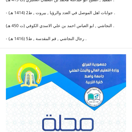
- جوابات اهل الموصل في العدد والرؤيا , بيروت , ط2 (1414 هـ) .
النجاشي , ابو العباس احمد بن علي الاسدي الكوفي (ت 450 هـ) .
- رجال النجاشي , قم المقدسة , ط5 (1416 هـ) .