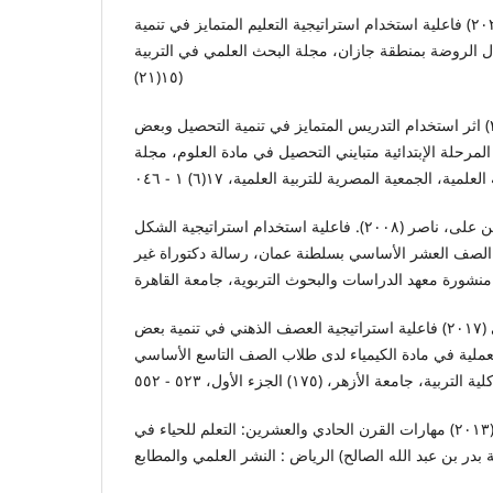
أحمد، فاطمة محمد (۲۰۲۰) فاعلية استخدام استراتيجية التعليم المتمايز في تنمية
ال الروضة بمنطقة جازان، مجلة البحث العلمي في التربية
(۱٥(۲۱)
الباز، مروة محمد محمد (۲۰۱٤) اثر استخدام التدريس المتمايز في تنمية التحصيل وبعض
المرحلة الإبتدائية متبايني التحصيل في مادة العلوم، مجلة
العلمية، الجمعية المصرية للتربية العلمية، ١٧(٦) ١ - ٠٤٦
بن علی، ناصر (۲۰۰۸). فاعلية استخدام استراتيجية الشكل (V) في تدريس الفيزياء لتنمية
 الصف العشر الأساسي بسلطنة عمان، رسالة دكتوراة غير
جامعة القاهرة
تركي، رغد شاهر تركي (۲۰۱۷) فاعلية استراتيجية العصف الذهني في تنمية بعض
معملية في مادة الكيمياء لدى طلاب الصف التاسع الأساسي
ة، جامعة الأزهر، (١٧٥) الجزء الأول، ٥٢٣ - ٥٥٢
ترلينج میرنی او فائل متشارار (۲۰۱۳) مهارات القرن الحادي والعشرين: التعلم للحياء في