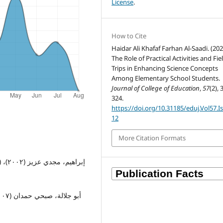
License
.
How to Cite
Haidar Ali Khafaf Farhan Al-Saadi. (202
The Role of Practical Activities and Fie
Trips in Enhancing Science Concepts
Among Elementary School Students.
Journal of College of Education
,
57
(2), 
324.
https://doi.org/10.31185/eduj.Vol57.I
12
More Citation Formats