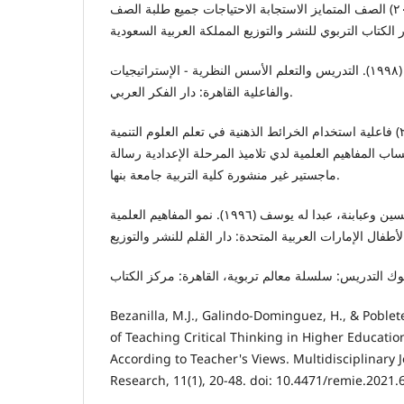
تو ميلنسون کارول أن (۲۰۱٦) الصف المتمايز الاستجابة الاحتياجات جميع طلبة الصف
جابر، جابر عبد الحميد (۱۹۹۸). التدريس والتعلم الأسس النظرية - الإستراتيجيات
والفاعلية القاهرة: دار الفكر العربي.
حجاج، لية عبد الفتاح (٢٠١٦) فاعلية استخدام الخرائط الذهنية في تعلم العلوم التنمية
اب المفاهيم العلمية لدي تلاميذ المرحلة الإعدادية رسالة
ماجستير غير منشورة كلية التربية جامعة بنها.
حيدر، عبد اللطيف حسين وعبابنة، عبدا له يوسف (١٩٩٦). نمو المفاهيم العلمية
Bezanilla, M.J., Galindo-Dominguez, H., & Poblet
of Teaching Critical Thinking in Higher Education
According to Teacher's Views. Multidisciplinary 
Research, 11(1), 20-48. doi: 10.4471/remie.2021.