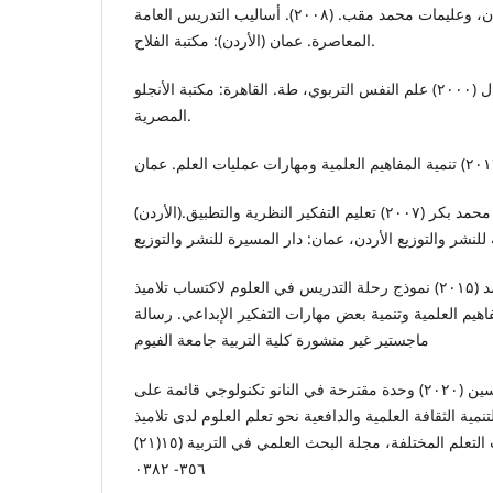
أبو جلالة، صبحي حمدان، وعليمات محمد مقب. (۲۰۰۸). أساليب التدريس العامة
المعاصرة. عمان (الأردن): مكتبة الفلاح.
أبو حطب، فؤادا وصادق، أمال (۲۰۰۰) علم النفس التربوي، طة. القاهرة: مكتبة الأنجلو
المصرية.
أبوجادو، صالح محمدا ونوفل، محمد بكر (۲۰۰۷) تعليم التفكير النظرية والتطبيق.(الأردن)
أحمد، أسماء على أحمد (۲۰۱۵) نموذج رحلة التدريس في العلوم لاكتساب تلاميذ
فاهيم العلمية وتنمية بعض مهارات التفكير الإبداعي. رسالة
ماجستير غير منشورة كلية التربية جامعة الفيوم
أحمد، سامية جمال حسين (۲۰۲۰) وحدة مقترحة في النانو تكنولوجي قائمة على
تنمية الثقافة العلمية والدافعية نحو تعلم العلوم لدى تلاميذ
المرحلة الإعدادية ذوي أساليب التعلم المختلفة، مجلة البحث العلمي في التربية (١٥(٢١)
٣٥٦- ٠٣٨٢