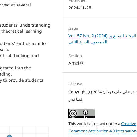
Published
ived at several
2024-11-28
e students' understanding
Issue
n theoretical learning
Vol. 57 No. 2 (2024): المجلد السابع و
الخمسون الجزء الثاني
students' enthusiasm for
earn.
ritical thinking and
Section
Articles
egrated into the
nding.
ly to provide students
License
Copyright (c) 2024 م.م حيدر علي خلف فرحان
الساعدي
This work is licensed under a
Creative
Commons Attribution 4.0 Internation