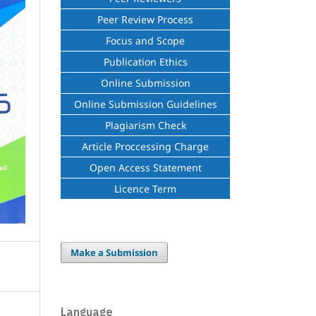
Peer Review Process
Focus and Scope
Publication Ethics
Online Submission
Online Submission Guidelines
Plagiarism Check
Article Proccessing Charge
Open Access Statement
Licence Term
Make a Submission
Language