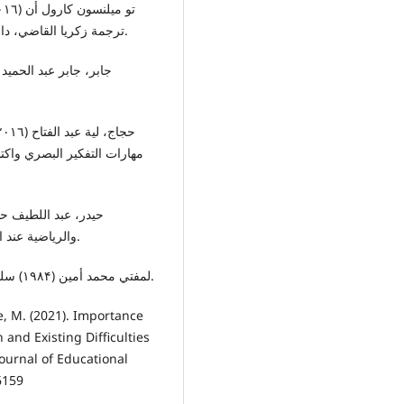
ترجمة زكريا القاضي، دار الكتاب التربوي للنشر والتوزيع المملكة العربية السعودية.
مهارات التفكير البصري واكتس
والرياضية عند الأطفال الإمارات العربية المتحدة: دار القلم للنشر والتوزيع.
لمفتي محمد أمين (۱۹۸۴) سلوك التدريس: سلسلة معالم تربوية، القاهرة: مركز الكتاب.
e, M. (2021). Importance
 and Existing Difficulties
Journal of Educational
6159