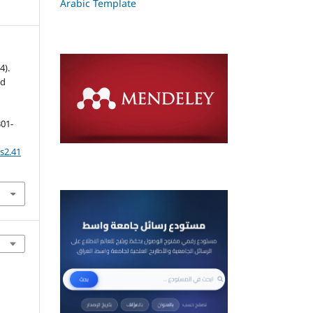
Arabic Template
4).
ld
301-
ss2.41