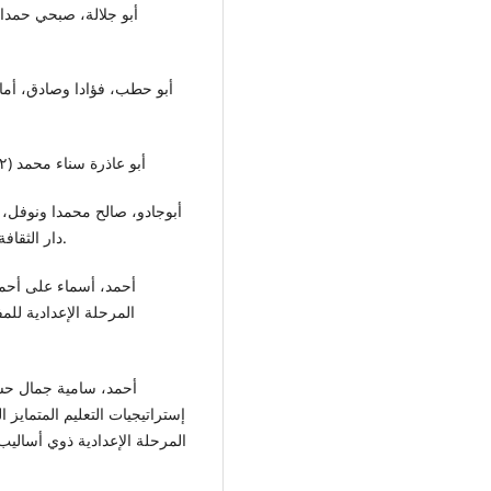
أبو عاذرة سناء محمد (۲۰۱۲) تنمية المفاهيم العلمية ومهارات عمليات العلم. عمان
دار الثقافة للنشر والتوزيع الأردن، عمان: دار المسيرة للنشر والتوزيع.
المرحلة الإعدادية للم
إستراتيجيات التعليم المتمايز ال