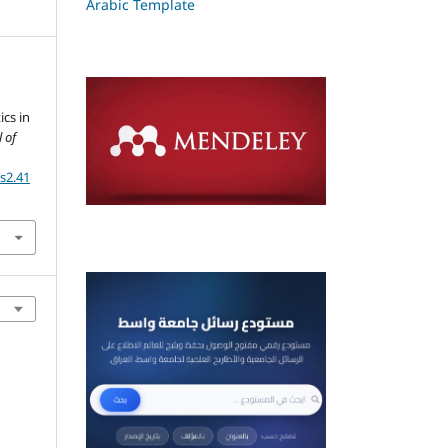
Arabic Template
ics in
 of
ss2.41