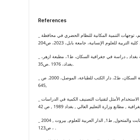
References
_ عبد العباس غالب مصحب جاسم، توجهات التنمية المكانية للنظام الحضري في محافظة
 التربية للعلوم الإنسانية، جامعة بابل، 2023، ص204
_ عباس فاضل السعدي، محافظة بغداد ـ دراسة في جغرافية السكان، ط1، مطبعة ازهر،
بغداد، 1976 .ص35.
_ طه حمادي الحديثي، جغرافية السكان، ط2، دار الكتب للطباعة، الموصل، 2000. ص
645,
_ عبد الرزاق محمد البطيحي ، الاستخدام الأمثل لتقنيات التصنيف الكمية في الدراسات
_ علي لبيب, جغرافية السكان الثابت والمتحول, ط1, الدار العربية للعلوم, بيروت , 2004
، ص123 .