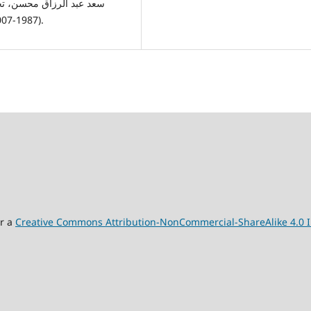
(1987-2007م)، مجلة كلية التربية الأساسية، العدد3، 2010، ص182.
er a
Creative Commons Attribution-NonCommercial-ShareAlike 4.0 I