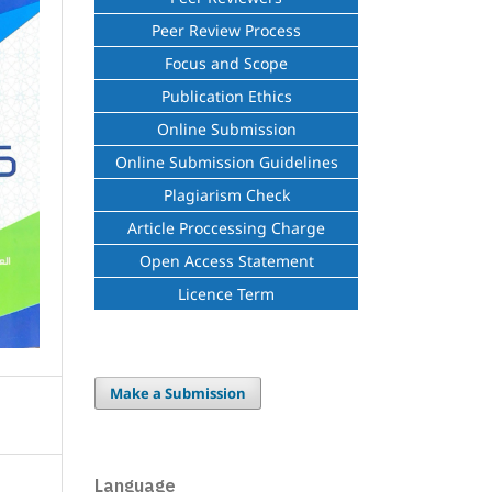
Peer Review Process
Focus and Scope
Publication Ethics
Online Submission
Online Submission Guidelines
Plagiarism Check
Article Proccessing Charge
Open Access Statement
Licence Term
Make a Submission
Language