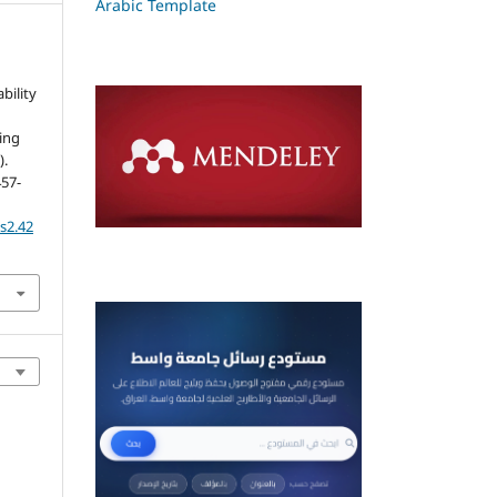
Arabic Template
bility
ing
).
457-
ss2.42