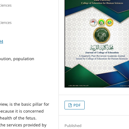
ciences
ciences
94
ibution, population
w, is the basic pillar for
PDF
 because it is concerned
ealth of the fetus.
 the services provided by
Published