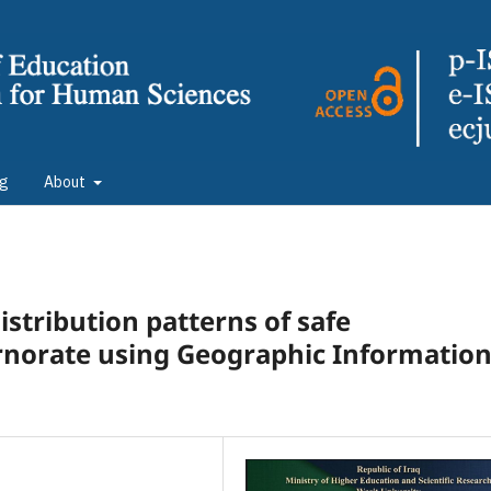
ng
About
distribution patterns of safe
norate using Geographic Informatio