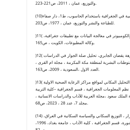
والتوزيع، عمان ، 2011، ص221-223.
(10)شحادة, نعمان ، الاساليب الكمية في الجغرافية باستخدام الحاسوب، ط1، دار صفاء
للطباعة والنشر والتوزيع، عمان ، 1977، ص203.
)11( ابو عياش, عبد الاله ، الاحصاء والكومبيوتر في معالجة البيانات مع تطبيقات جغرافية،
وكالة المطبوعات، الكويت ، ص165.
)12( الفاروق, عبد الحليم البشير ونزهة يقضان الجابري، تحليل صلة الجوار في الدراسات
مستوطنات البشرية لمنطقة مكة المكرمة ، مجلة ام القرى
العدد الاول ،السعودية ، 2009، ص163.
)13( العنزي ,حمود بن هادي ،التحليل المكاني لمواقع مراكز الرعاية الصحية الاولية
نظم المعلومات الجغرافية ، قسم الجغرافية –كلية التربية
معة الملك سعود ،مجلة العربية للآداب والدراسات الانسانية
مجلد 7، عدد 28 ، 2023، ص68.
(14) الطائي , لطيف هاشم كزار ، التوزيع السكاني والسياسة السكانية في العراق،
اطروحة دكتوراه، غير منشورة، قسم الجغرافية ، كلية الآداب ، جامعة بغداد، 1996،
ص82.