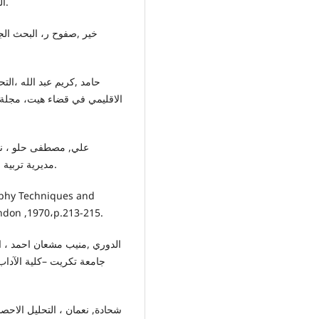
الجغرافية ، اقليم كردستان ، مجلد 8، العدد4، 2023، ص93.
باستخدام نظم المعلومات الجغرافية( GIS)، مديرية تربية ميسان، 2010.
raphy Techniques and
ndon ,1970،p.213-215.