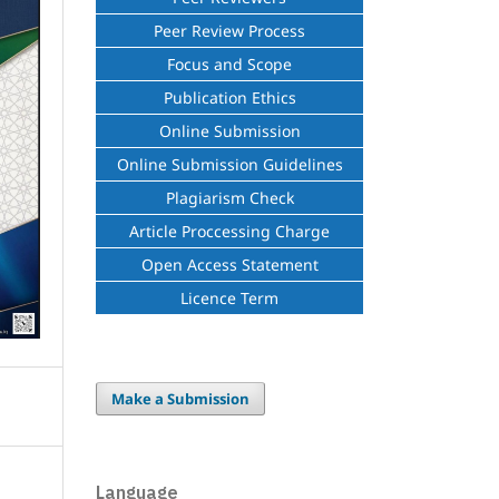
Peer Review Process
Focus and Scope
Publication Ethics
Online Submission
Online Submission Guidelines
Plagiarism Check
Article Proccessing Charge
Open Access Statement
Licence Term
Make a Submission
Language