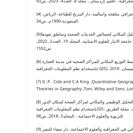
)4( خير ,صفوح ر، البحث الجغرافي مناهجه واساليبه، دار المربخ للطباعة، الرياض،
السعودية،1990م، ص34.
)5(حامد ,كريم عبد الله ،التحليل المكاني لخصائص الخدمات الصحية ومناطق نفوذها
الاقليمي في قضاء هيت، مجلة جامعة الانبار للعلوم الانسانية، المجلد 19، العدد2، 2022،
ص1552.
)6( علي, مصطفى حلو ، نمط التوزيع المكاني للمراكز الصحية في مدينة العمارة
(7) G .P . Cole and C.A King ،Quantitative Geog
Theories in Geography ,Tom, Wiley and Sons ,Lo
(8) الدوري ,منيب مشعان احمد ، التحليل الوظيفي والمكاني لمراكز الصحة لسكان الدور
باستخدام نظم المعلومات الجغرافيةGIS، جامعة تكريت –كلية الآداب، مجلة الطريق
التربوية والعلوم الاجتماعية ، المجلد5، 2018، ص98.
(9) شحادة, نعمان ، التحليل الاحصائي في الجغرافية والعلوم الاجتماعية، دار صفاء للنشر