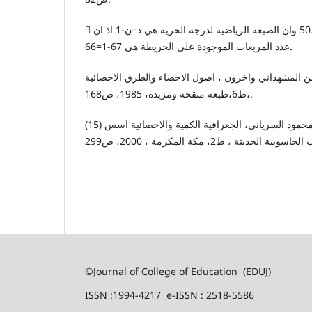
 ان قيمة كأي تكون من صفر ،50 وان الصيغة الرياضية لدرجة الحرية هي د=ن-1 اذ ان
عدد المربعات الموجودة على الخريطة هي 67-1=66.
 المشهداني واخرون ، اصول الاحصاء والطرق الاحصائية
،ط6،طبعة منقحة ومزيدة، 1985، ص168.
(15) ناصر عبد الله الصالح ، محمد محمود السرياني، الجغرافية الكمية والاحصائية اسس
©Journal of College of Education (EDUJ)
ISSN :1994-4217 e-ISSN : 2518-5586