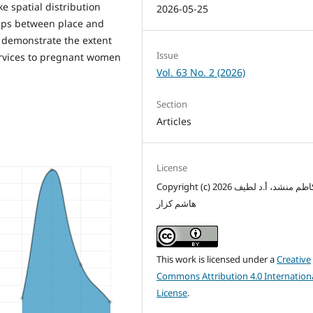
e spatial distribution
2026-05-25
hips between place and
o demonstrate the extent
Issue
services to pregnant women
Vol. 63 No. 2 (2026)
Section
Articles
License
Copyright (c) 2026 زينب كاظم منشد، أ.د لطيف
هاشم كزار
This work is licensed under a
Creative
Commons Attribution 4.0 Internation
License
.