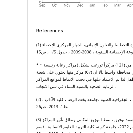
References
(1) جمهورية العراق، وزارة التخطيط والتعاون الإنمائي، الجهاز المركزي للإحصاء
* * المراكز الرعاية الصحية تتكون من (121) مركزاً توزعت بشكل (مراكز رعاية رئيسية
والفرعية والبيوت الصحية) في محافظة واسط .الا ان (67) مركز منها يحتوي على شعبة
ل لذا تم الاعتماد عليها في تحديد الانماط لمواقع المراكز
الرعاية الصحية بالنسبة النساء في سن الانجاب.
(2) الحسن ,عبد الرحمن محمد ، الجغرافية الطبية ،جامعة بخت الرضا ، كلية الآداب ،
ط1، 2013، ص26.
(3) منداو حمد عبد الله ، وبيشرو صمد توفيق ، نمط التوزيع المكاني ونطاق تأثير المراكز
الصحية في مدينة كوية عام 2022، جامعة كوية، كلية التربية للعلوم الانسانية –قسم