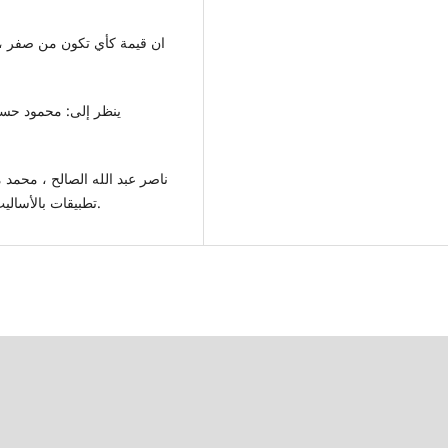
ينظر إلى: محمود حسن
تطبيقات بالأساليب الحاسوبية الحديثة ، ط2، مكة المكرمة ، 2000، ص299.