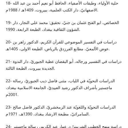
18- حلية الأولياء، وطبقات الأصفياء، الحافظ أبو نعيم أحمد بن عبد الله
الاصفهانيّ، دار الكتب العلمية، ببيروت، 1409هـ / 1988م.
19- الخصائص، ابو الفتح عثمان بن جنيّ، تحقيق: محمد علي النجار، دار
الشؤون الثقافية ببغداد، الطبعة الرابعة، 1990.
20- دراسات في التفسير الموضوعي للقرآن الكريم، الدكتور زاهر بن
عوض الألمعيّ، مطابع الفرزدق بالرياض، الطبعة الاولى، 1405هـ.
21- دراسات في التفسير ورجاله، أبو اليقضان عطية الجبوريّ، دار الندوة
الجديدة ببيروت، الطبعة الثالثة.
22- الدراسات النحويّة في اللباب، مثنى فاضل ذيب الجبوريّ، رسالة
ماجستير بأشراف الدكتور رشيد العبيديّ، الجامعة الاسلامية ببغداد،
2001م.
23- الدراسات النحويّة واللغويّة عند الزمخشريّ، الدكتور فاضل صالح
السامرائيّ، مطبعة الارشاد ببغداد، 1390هـ، 1971م.
24- دراسة منهج الخطيب الشربينيّ د. عمار عبد الكريم، رسالة ماجستير