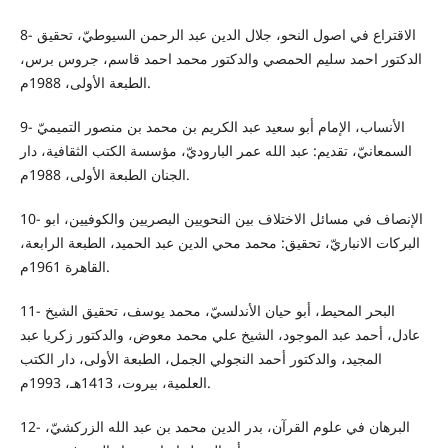
8- الاقتراع في اصول النحو، جلال الدين عبد الرحمن السيوطيّ، تحقيق
الدكتور احمد سليم الحمصي والدكتور محمد احمد قاسم، جروس برس،
الطبعة الأولى، 1988م.
9- الأنساب، الإمام أبو سعيد عبد الكريم بن محمد بن منصور التميميّ
السمعانيّ، تقديم: عبد الله عمر الباروديّ، مؤسسة الكتب الثقافية، دار
الجنان الطبعة الأولى، 1988م.
10- الإنصاف في مسائل الاختلاف بين النحويين البصريين والكوفيين، ابو
البركات الانباريّ، تحقيق: محمد محي الدين عبد الحميد، الطبعة الرابعة،
القاهرة 1961م.
11- البحر المحيط، أبو حيان الأندلسيّ، محمد يوسف، تحقيق الشيخ
عادل، أحمد عبد الموجود، الشيخ علي محمد معوض، والدكتور زكريا عبد
المجيد، والدكتور أحمد النجولي الجمل، الطبعة الأولى، دار الكتب
العلمية، بيروت، 1413هـ، 1993م.
12- البرهان في علوم القرآن، بدر الدين محمد بن عبد الله الزركشيّ،