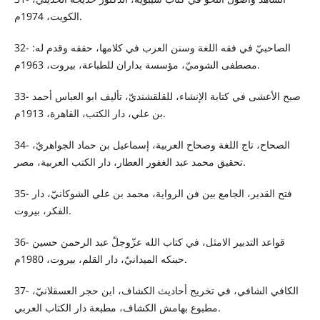
الكويت، 1974م.
32- الصاحبيّ في فقه اللغة وسنن العرب في كلامها، حققه وقدم له:
مصطفى الشوميّ، مؤسسة بداران للطباعة، بيروت، 1963م.
33- صبح الأعشى في كتابة الإنشاء، للقلقشنديّ، تأليف ابو العباس أحمد
بن علي، دار الكتب، القاهرة، 1913م.
34- الصحاح، تاج اللغة وصحاح العربية، إسماعيل بن حماد الجواهريّ،
تحقيق محمد عبد الغفور العطار، دار الكتب العربية، مصر.
35- فتح القدير، الجامع بين فن الرواية، محمد بن علي الشوكانيّ، دار
الفكر، بيروت.
36- قواعد التدبير الامثل، في كتاب الله عزّوجلّ عبد الرحمن حسين
حبنكه الميدانيّ، دار القلم، بيروت، 1980م.
37- الكافي الشافي، في تخريج أحاديث الكشاف، ابن حجر العسقلانيّ،
مطبوع بهامش الكشاف، مطبعة دار الكتاب العربي.