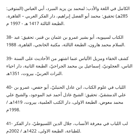
الكامل في اللغة والأدب: لمحمد بن يزيد المبرد، أبي العباس (المتوفى:
285هـ) تحقيق: محمد أبو الفضل إبراهيم، دار الفكر العربي – القاهرة،
الطبعة الثالثة 1417 هـ - 1997 م.
38- الكتاب لسيبويه، أبو بشير عمرو بن عثمان بن قنبر، تحقيق: عبد
السلام محمد هارون، الطبعة الثالثة، مكتبة الخانجي، القاهرة، 1988.
39- كشف الخفاء ومزيل الألباس عنما اشتهر من الأحاديث على السنة
الناس، العجلونيّ، إسماعيل بن محمد الجراحيّ، الطبعة الثانية، دار احياء
التراث العربيّ، بيروت، 1351هـ.
40- اللباب في علوم الكتاب، ابن عادل الحنبليّ، أبو حفص، عمرو بن
علي الدمشقيّ، تحقيق: الشيخ عادل أحمد عبد الموجود، والشيخ علي
محمد معوض، الطبعة الاولى، دار الكتب العلمية، بيروت، 1419هـ /
1998م.
41- لب اللباب في معرفة الأنساب، جلال الدين اللسيوطيّ، دار الفكر
للطباعة، الطبعة الاولى، 1422هـ / 2002م.