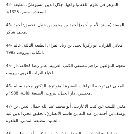
42- المزهر في علوم اللغة وانواعها، جلال الدين السيوطيّ، مطبعة
السعادة، مصر، 1325هـ.
43- المسند (مسند الأمام أحمد) أحمد بن محمد بن حنبل، تحقيق: أحمد
محمد شاكر.
44- معاني القرآن، ابو زكريا يحيى بن زياد الفراء، الطبعة الثالثة، عالم
الكتاب، بيروت، 1983.
45- معجم المؤلفين تراجم مصنفي الكتب العربية، عمر رضا كحاله، دار
احياء التراث العربي، بيروت.
46- المغني في توجيه القراءات العشرة المتواترة، الدكتور محمد سالم
محيسن، دار الجيل، بيروت، الطبعة الثانية، 1988م.
47- مغني اللبيب عن كتب الاعاريب، أبو محمد عبد الله جمال الدين، بن
يوسف بن أحمد بن عبد الله بن هاشم الانصاريّ، تحقيق محي الدين عبد
الحميد، مطبعة المدني، القاهرة.
48- موسوعة التاريخ الاسلامي والحضارة الاسلامية، الدكتور أحمد شلبي،