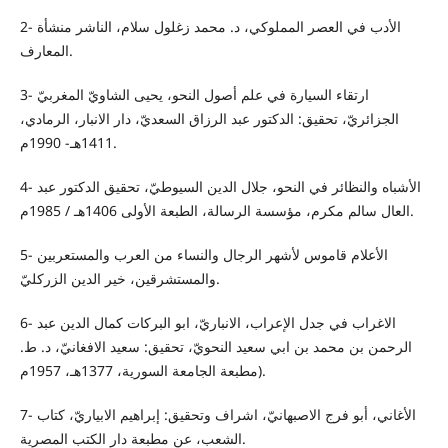
2- الأدب في العصر المملوكي، د. محمد زغلول سلام، الناشر منشأة
المعارف.
3- ارتقاء السيارة في علم أصول النحو، يحيى الشاويّ المغربيّ
الجزائريّ، تحقيق: الدكتور عبد الرزاق السعديّ، دار الانبار، الرمادي،
1411هـ- 1990م.
4- الأشباه والنظائر في النحو، جلال الدين السيوطيّ، تحقيق الدكتور عبد
العال سالم مكرم، مؤسسة الرسالة، الطبعة الأولى 1406هـ / 1985م.
5- الأعلام قاموس لأشهر الرجال والنساء من العرب والمستعربين
والمستشرقين، خير الدين الزركليّ.
6- الاغراب في جدل الإعراب، الانباريّ، ابو البركات كمال الدين عبد
الرحمن بن محمد بن ابي سعيد النحويّ، تحقيق: سعيد الافغانيّ، د. ط.
(مطبعة الجامعة السورية، 1377هـ، 1957م.
7- الأغاني، أبو فرج الاصبهانيّ، اشراف وتحقيق: إبراهيم الابياريّ، كتاب
الشعب، عن مطبعة دار الكتب المصرية.