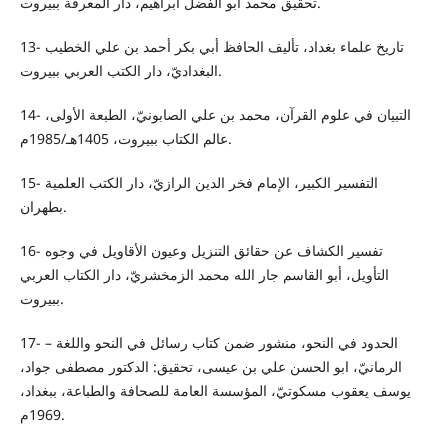
تحقيق محمد أبو الفضل ابراهيم، دار المعرفة ببيروت.
13- تاريخ علماء بغداد، تأليف الحافظ أبي بكر أحمد بن علي الخطيب
البغداديّ، دار الكتب العربي ببيروت.
14- التبيان في علوم القرآن، محمد بن علي الصابونيّ، الطبعة الأولى،
عالم الكتاب ببيروت، 1405هـ/1985م.
15- التفسير الكبير، الإمام فخر الدين الرازيّ، دار الكتب العلمية
بطهران.
16- تفسير الكشاف عن حقائق التنزيل وعيون الأقاويل في وجوه
التأويل، أبو القاسم جار الله محمد الزمخشريّ، دار الكتاب العربي
ببيروت.
17- الحدود في النحو، منشور ضمن كتاب رسائل في النحو واللغة –
الرمانيّ، ابو الحسن علي بن عيسى، تحقيق: الدكتور مصطفى جواد،
يوسف يعقوب مسكوتيّ، المؤسسة العامة للصحافة والطباعة، ببغداد،
1969م.