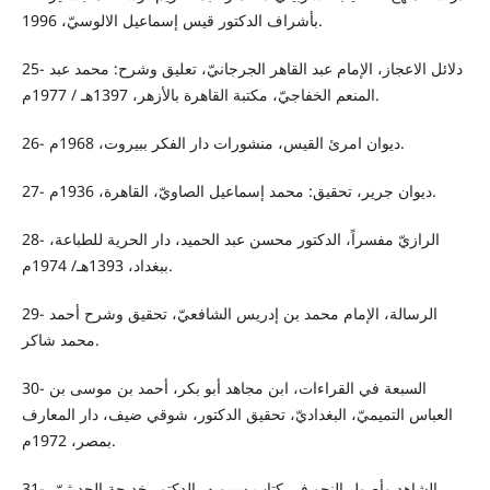
بأشراف الدكتور قيس إسماعيل الالوسيّ، 1996.
25- دلائل الاعجاز، الإمام عبد القاهر الجرجانيّ، تعليق وشرح: محمد عبد
المنعم الخفاجيّ، مكتبة القاهرة بالأزهر، 1397هـ / 1977م.
26- ديوان امرئ القيس، منشورات دار الفكر ببيروت، 1968م.
27- ديوان جرير، تحقيق: محمد إسماعيل الصاويّ، القاهرة، 1936م.
28- الرازيّ مفسراً، الدكتور محسن عبد الحميد، دار الحرية للطباعة،
ببغداد، 1393هـ/ 1974م.
29- الرسالة، الإمام محمد بن إدريس الشافعيّ، تحقيق وشرح أحمد
محمد شاكر.
30- السبعة في القراءات، ابن مجاهد أبو بكر، أحمد بن موسى بن
العباس التميميّ، البغداديّ، تحقيق الدكتور، شوقي ضيف، دار المعارف
بمصر، 1972م.
31- الشاهد وأصول النحو في كتاب سيبويه، الدكتور خديجة الحديثيّ،