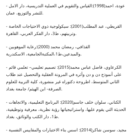
- عودة، احمد(1998):القياس والتقويم في العملية التدريسية، دار الامل
للنشر والتوزيع، عمان.
- القريطي، عبد المطلب(2001): سيكولوجية ذوي الاحتياجات الخاصة
وتربيتهم، ط3، دار الفكر العربي، القاهرة.
- القذافي، رمضان محمد (2000):رعاية الموهوبين
والمبدعين،ط1،المكتبةالجامعية، الاسكندرية.
- الكرعاوي، فاضل عباس محمد(2015): تصميم تعليمي– تعلمي قائم
على أنموذج دن و دن وأثره في المرونة العقلية والتحصيل عند طلاب
الثاني المتوسط، اطروحة دكتوراه غير منشورة، كلية التربية للعلوم
الصرفة- ابن الهيثم/ جامعة بغداد.
- الكناني، سلوان خلف جاسم(2020): البرنامج التعليمية، والاتجاهات
الحديثة التي يقوم عليها، واستراتيجياتها رؤية نظرية، معرفية وتوظيفية،
ط1، دار الكتب والوثائق، بغداد.
- مجيد، سوسن شاكر(2014): اسس بناء الاختبارات والمقاييس النفسية