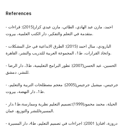
References
- احمد، مازن عبد الهادي، الطائي، مازن عيدي كزار(2015): قراءات
متقدمة في التعلم والتفكير، دار الكتب العلمية، بيروت.
- البارودي، منال احمد (2015): الطرق الابداعية في حل المشكلات
واتخاذ القرارات، ط1، المجموعة العربية للتدريب والنشر، القاهرة.
- الحسين، عبد الحسن(2007): تطور البرامج التعليمية، ط3، دار الرضا
للنشر، دمشق.
- جرجيس، ميشيل جرجيس(2005): معجم مصطلحات التربية والتعليم،
ط1، دار النهضة، بيروت.
- الحيلة، محمد محمود(1999):تصميم التعليم نظرية وممارسة،ط1،دار
المسيرةللنشر والتوزيع، عمان.
- دروزة، افنان( 2001): اجراءات في تصميم التعليم، ط4، دار المسيرة