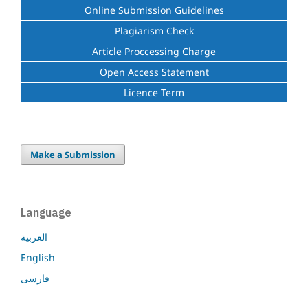
Online Submission Guidelines
Plagiarism Check
Article Proccessing Charge
Open Access Statement
Licence Term
Make a Submission
Language
العربية
English
فارسی